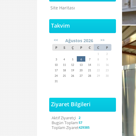
Site Haritası
Takvim
<<
>>
Ağustos 2026
P
S
Ç
P
C
C
P
1
2
3
4
5
6
7
8
9
10
11
12
13
14
15
16
17
18
19
20
21
22
23
24
25
26
27
28
29
30
31
Ziyaret Bilgileri
Aktif Ziyaretçi
2
Bugün Toplam
57
Toplam Ziyaret
429385