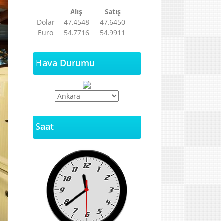
Alış
Satış
Dolar
47.4548
47.6450
Euro
54.7716
54.9911
Hava Durumu
Saat